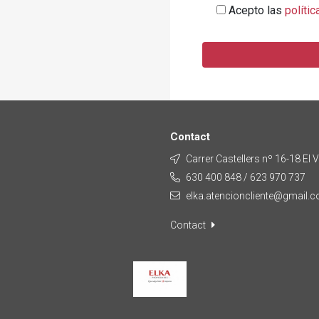
Acepto las
polític
Contact
Carrer Castellers nº 16-18 El 
630 400 848 / 623 970 737
elka.atencioncliente@gmail.
Contact