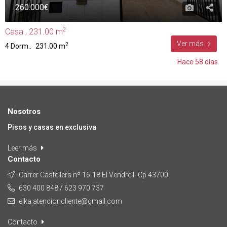
260.000€
2
Casa , 231.00 m
Ver más
2
4 Dorm..
231.00 m
Hace 58 días
Nosotros
Pisos y casas en exclusiva
Leer más
Contacto
Carrer Castellers nº 16-18 El Vendrell- Cp 43700
630 400 848 / 623 970 737
elka.atencioncliente@gmail.com
Contacto