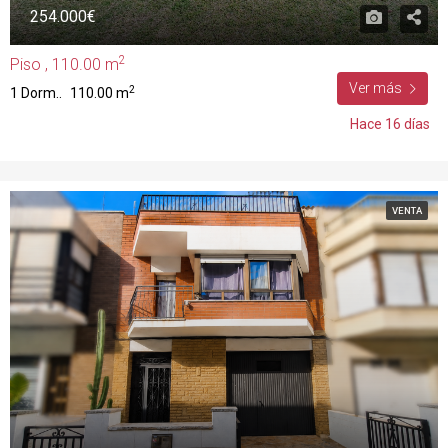
254.000€
2
Piso , 110.00 m
Ver más
2
1 Dorm..
110.00 m
Hace 16 días
VENTA