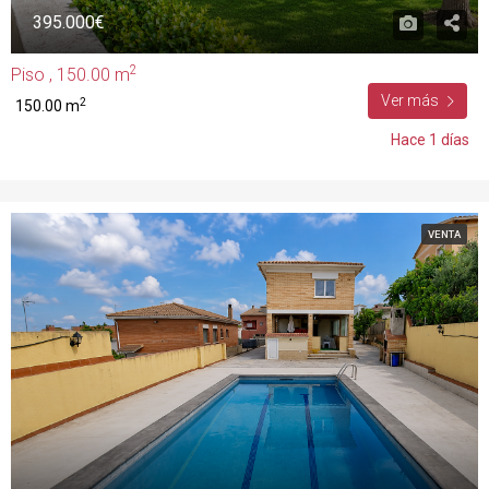
395.000€
2
Piso , 150.00 m
Ver más
2
150.00 m
Hace 1 días
VENTA