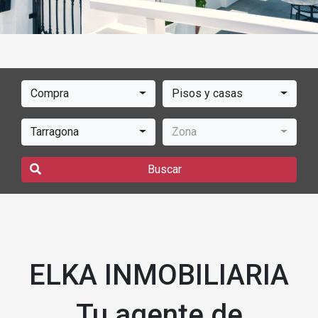
Compra
Pisos y casas
Tarragona
Zona
Buscar
ELKA INMOBILIARIA
Tu agente de