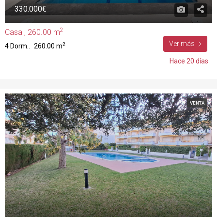
330.000€
2
Casa , 260.00 m
Ver más
2
4 Dorm..
260.00 m
Hace 20 días
VENTA