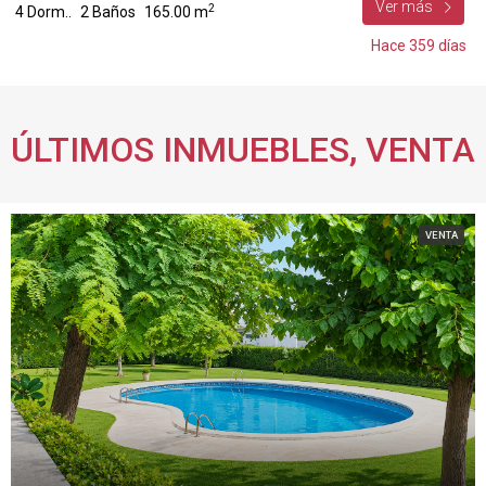
Ver más
2
4 Dorm..
2 Baños
165.00 m
Hace 359 días
ÚLTIMOS INMUEBLES, VENTA
VENTA