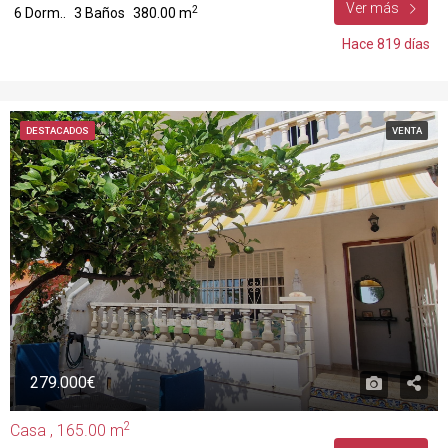
Ver más
2
6 Dorm..
3 Baños
380.00 m
Hace 819 días
DESTACADOS
VENTA
279.000€
2
Casa , 165.00 m