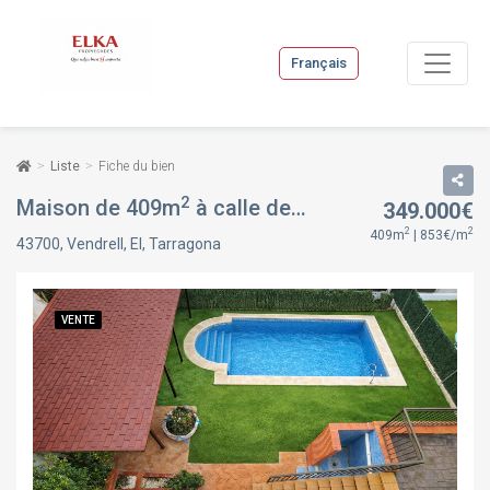
Français
Liste
Fiche du bien
2
Maison de 409m
à calle de josep puig i cadafalch, à Vendrell, El, Tarragona
349.000€
2
2
409m
| 853€/m
43700, Vendrell, El, Tarragona
VENTE